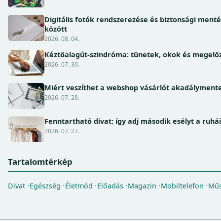
Digitális fotók rendszerezése és biztonsági ment
között
2026. 08. 04.
Kéztőalagút-szindróma: tünetek, okok és megel
2026. 07. 30.
Miért veszíthet a webshop vásárlót akadálymente
2026. 07. 28.
Fenntartható divat: így adj második esélyt a ruhá
2026. 07. 27.
Tartalomtérkép
Divat
Egészség
Életmód
Előadás
Magazin
Mobiltelefon
Műs