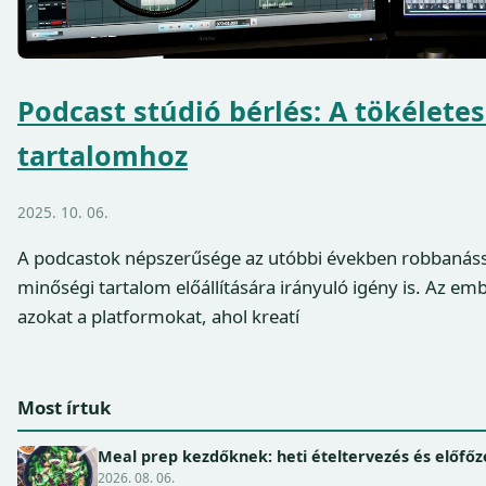
Podcast stúdió bérlés: A tökéletes
tartalomhoz
2025. 10. 06.
A podcastok népszerűsége az utóbbi években robbanássz
minőségi tartalom előállítására irányuló igény is. Az em
azokat a platformokat, ahol kreatí
Most írtuk
Meal prep kezdőknek: heti ételtervezés és előfőz
2026. 08. 06.