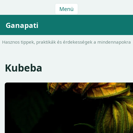
Menü
Ganapati
Hasznos tippek, praktikák és érdekességek a mindennapokra
Kubeba