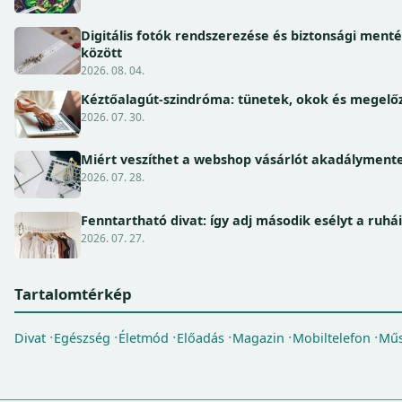
Digitális fotók rendszerezése és biztonsági ment
között
2026. 08. 04.
Kéztőalagút-szindróma: tünetek, okok és megel
2026. 07. 30.
Miért veszíthet a webshop vásárlót akadálymente
2026. 07. 28.
Fenntartható divat: így adj második esélyt a ruhá
2026. 07. 27.
Tartalomtérkép
Divat
Egészség
Életmód
Előadás
Magazin
Mobiltelefon
Műs