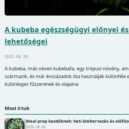
A kubeba egészségügyi előnyei és
lehetőségei
2025. 08. 29.
A kubeba, más néven kubebafa, egy trópusi növény, amel
származik, és már évszázadok óta használják különféle 
különleges fűszerének és olajaina
Most írtuk
Meal prep kezdőknek: heti ételtervezés és előfőz
2026. 08. 06.