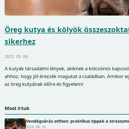
Öreg kutya és kölyök összeszoktat
sikerhez
2025. 05. 06.
A kutyák társadalmi lények, akiknek a kölcsönös kapcso
ahhoz, hogy jól érezzék magukat a családban. Amikor egy
az öreg kutyának időre és figyelemr
Most írtuk
Vendégvárás otthon: praktikus tippek a stressz
2026. 08. 10.