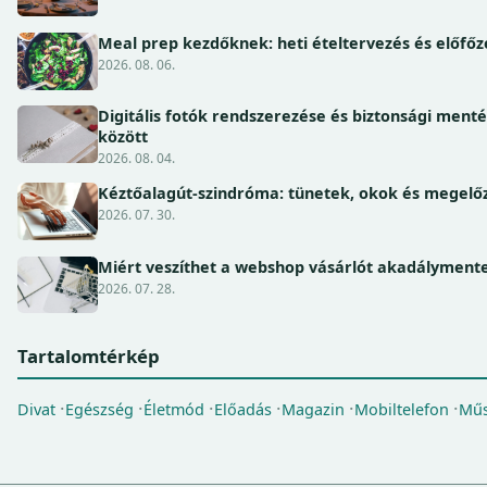
Meal prep kezdőknek: heti ételtervezés és előfőz
2026. 08. 06.
Digitális fotók rendszerezése és biztonsági ment
között
2026. 08. 04.
Kéztőalagút-szindróma: tünetek, okok és megel
2026. 07. 30.
Miért veszíthet a webshop vásárlót akadálymente
2026. 07. 28.
Tartalomtérkép
Divat
Egészség
Életmód
Előadás
Magazin
Mobiltelefon
Műs