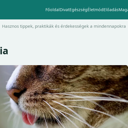
Főoldal
Divat
Egészség
Életmód
Előadás
Maga
Hasznos tippek, praktikák és érdekességek a mindennapokra
ia