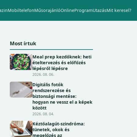
zin
Mobiltelefon
Műsorajánló
Online
Program
Utazás
Mit keresel?
Most írtuk
Meal prep kezdőknek: heti
ételtervezés és előfőzés
lépésről lépésre
2026. 08. 06.
Digitális fotók
rendszerezése és
biztonsági mentése:
hogyan ne vessz el a képek
között
2026. 08. 04.
Kéztőalagút-szindróma:
tünetek, okok és
megelőzés az