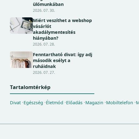
ülőmunkában
2026. 07. 30.
Miért veszíthet a webshop
vásárlót
akadálymentesítés
hiányában?
2026. 07. 28.
Fenntartható divat: így adj
második esélyt a
ruháidnak
2026. 07. 27.
Tartalomtérkép
Divat
Egészség
Életmód
Előadás
Magazin
Mobiltelefon
M