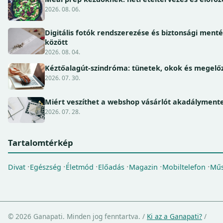
2026. 08. 06.
Digitális fotók rendszerezése és biztonsági ment
között
2026. 08. 04.
Kéztőalagút-szindróma: tünetek, okok és megel
2026. 07. 30.
Miért veszíthet a webshop vásárlót akadálymente
2026. 07. 28.
Tartalomtérkép
Divat
Egészség
Életmód
Előadás
Magazin
Mobiltelefon
Műs
© 2026 Ganapati. Minden jog fenntartva.
/
Ki az a Ganapati?
/