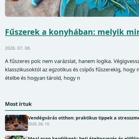
Fűszerek a konyhában: melyik mir
2026. 07. 06.
A fűszeres polc nem varázslat, hanem logika. Végigvess
klasszikusoktól az egzotikus és csípős fűszerekig, hogy 
ételbe és hogyan tárold, hogy n
Most írtuk
Vendégvárás otthon: praktikus tippek a stressz
2026. 08. 10.
Meal prep kezdőknek: heti ételtervezés és előfőz