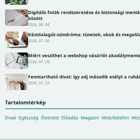
Digitális fotók rendszerezése és biztonsági ment
között
2026. 08. 04.
Kéztőalagút-szindróma: tünetek, okok és megel
2026. 07. 30.
Miért veszíthet a webshop vásárlót akadálymente
2026. 07. 28.
Fenntartható divat: így adj második esélyt a ruhá
2026. 07. 27.
Tartalomtérkép
Divat
Egészség
Életmód
Előadás
Magazin
Mobiltelefon
Műs