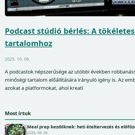
Podcast stúdió bérlés: A tökéletes
tartalomhoz
2025. 10. 06.
A podcastok népszerűsége az utóbbi években robbanássz
minőségi tartalom előállítására irányuló igény is. Az em
azokat a platformokat, ahol kreatí
Most írtuk
Meal prep kezdőknek: heti ételtervezés és előfőz
2026. 08. 06.