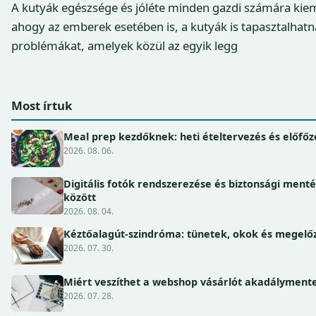
A kutyák egészsége és jóléte minden gazdi számára kie
ahogy az emberek esetében is, a kutyák is tapasztalhat
problémákat, amelyek közül az egyik legg
Most írtuk
Meal prep kezdőknek: heti ételtervezés és előfőz
2026. 08. 06.
Digitális fotók rendszerezése és biztonsági ment
között
2026. 08. 04.
Kéztőalagút-szindróma: tünetek, okok és megel
2026. 07. 30.
Miért veszíthet a webshop vásárlót akadálymente
2026. 07. 28.