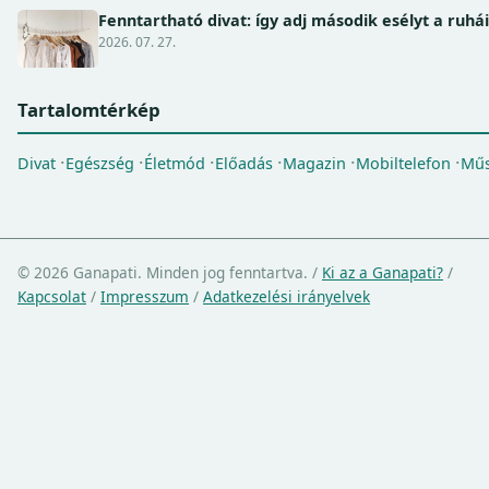
Fenntartható divat: így adj második esélyt a ruhá
2026. 07. 27.
Tartalomtérkép
Divat
Egészség
Életmód
Előadás
Magazin
Mobiltelefon
Műs
© 2026 Ganapati. Minden jog fenntartva.
/
Ki az a Ganapati?
/
Kapcsolat
/
Impresszum
/
Adatkezelési irányelvek