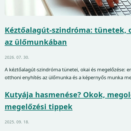
Kéztőalagút-szindróma: tünetek,
az ülőmunkában
2026. 07. 30.
A kéztőalagút-szindróma tünetei, okai és megelőzése: 
otthoni enyhítés az ülőmunka és a képernyős munka mel
Kutyája hasmenése? Okok, megol
megelőzési tippek
2025. 09. 18.