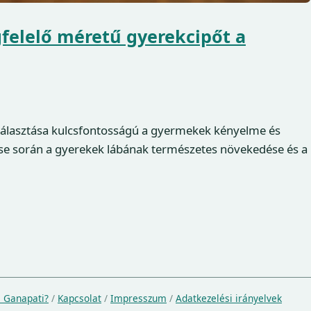
elelő méretű gyerekcipőt a
választása kulcsfontosságú a gyermekek kényelme és
ése során a gyerekek lábának természetes növekedése és a
a Ganapati?
/
Kapcsolat
/
Impresszum
/
Adatkezelési irányelvek