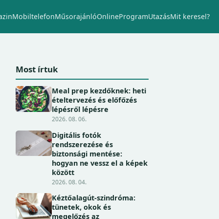
zin
Mobiltelefon
Műsorajánló
Online
Program
Utazás
Mit keresel?
Most írtuk
Meal prep kezdőknek: heti
ételtervezés és előfőzés
lépésről lépésre
2026. 08. 06.
Digitális fotók
rendszerezése és
biztonsági mentése:
hogyan ne vessz el a képek
között
2026. 08. 04.
Kéztőalagút-szindróma:
tünetek, okok és
megelőzés az