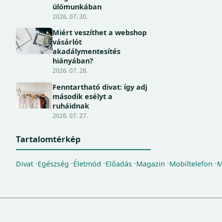
ülőmunkában
2026. 07. 30.
Miért veszíthet a webshop
vásárlót
akadálymentesítés
hiányában?
2026. 07. 28.
Fenntartható divat: így adj
második esélyt a
ruháidnak
2026. 07. 27.
Tartalomtérkép
Divat
Egészség
Életmód
Előadás
Magazin
Mobiltelefon
M