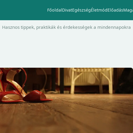
Főoldal
Divat
Egészség
Életmód
Előadás
Maga
Hasznos tippek, praktikák és érdekességek a mindennapokra