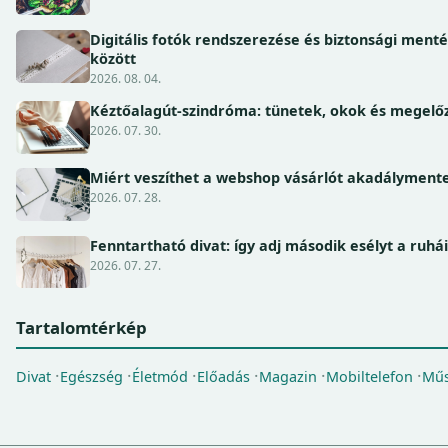
Digitális fotók rendszerezése és biztonsági ment
között
2026. 08. 04.
Kéztőalagút-szindróma: tünetek, okok és megel
2026. 07. 30.
Miért veszíthet a webshop vásárlót akadálymente
2026. 07. 28.
Fenntartható divat: így adj második esélyt a ruhá
2026. 07. 27.
Tartalomtérkép
Divat
Egészség
Életmód
Előadás
Magazin
Mobiltelefon
Műs