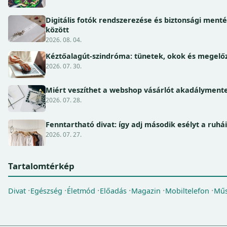
Digitális fotók rendszerezése és biztonsági ment
között
2026. 08. 04.
Kéztőalagút-szindróma: tünetek, okok és megel
2026. 07. 30.
Miért veszíthet a webshop vásárlót akadálymente
2026. 07. 28.
Fenntartható divat: így adj második esélyt a ruhá
2026. 07. 27.
Tartalomtérkép
Divat
Egészség
Életmód
Előadás
Magazin
Mobiltelefon
Műs