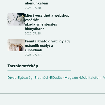
ülőmunkában
2026. 07. 30.
Miért veszíthet a webshop
vásárlót
akadálymentesítés
hiányában?
2026. 07. 28.
Fenntartható divat: így adj
második esélyt a
ruháidnak
2026. 07. 27.
Tartalomtérkép
Divat
Egészség
Életmód
Előadás
Magazin
Mobiltelefon
M