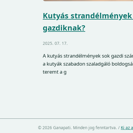
Kutyás strandélmények
gazdiknak?
2025. 07. 17.
A kutyás strandélmények sok gazdi számá
a kutyák szabadon szaladgáló boldogsá
teremt a g
© 2026 Ganapati. Minden jog fenntartva.
/
Ki az 