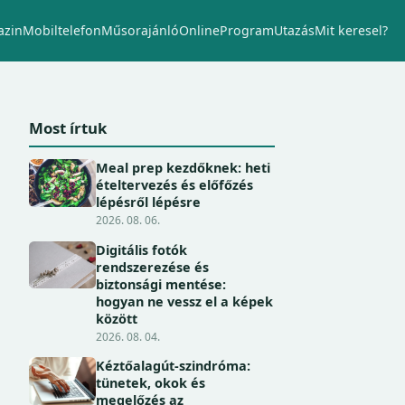
zin
Mobiltelefon
Műsorajánló
Online
Program
Utazás
Mit keresel?
Most írtuk
Meal prep kezdőknek: heti
ételtervezés és előfőzés
lépésről lépésre
2026. 08. 06.
Digitális fotók
rendszerezése és
biztonsági mentése:
hogyan ne vessz el a képek
között
2026. 08. 04.
Kéztőalagút-szindróma:
tünetek, okok és
megelőzés az