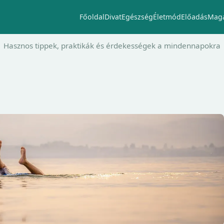
Főoldal
Divat
Egészség
Életmód
Előadás
Maga
Hasznos tippek, praktikák és érdekességek a mindennapokra