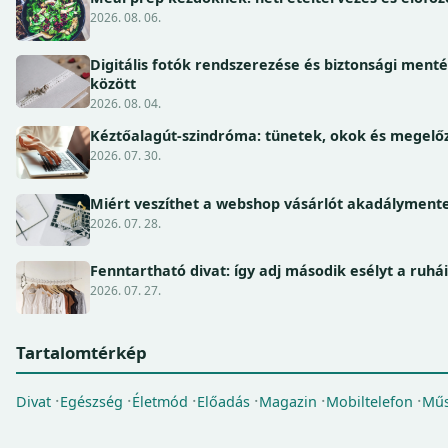
2026. 08. 06.
Digitális fotók rendszerezése és biztonsági ment
között
2026. 08. 04.
Kéztőalagút-szindróma: tünetek, okok és megel
2026. 07. 30.
Miért veszíthet a webshop vásárlót akadálymente
2026. 07. 28.
Fenntartható divat: így adj második esélyt a ruhá
2026. 07. 27.
Tartalomtérkép
Divat
Egészség
Életmód
Előadás
Magazin
Mobiltelefon
Műs