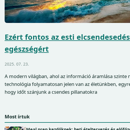
Ezért fontos az esti elcsendesedés 
egészségért
2025. 07. 23.
A modern világban, ahol az információ áramlása szinte m
technológia folyamatosan jelen van az életünkben, egyr
hogy időt szánjunk a csendes pillanatokra
Most írtuk
Meal prep kezdőknek: heti ételtervezés és előfőz