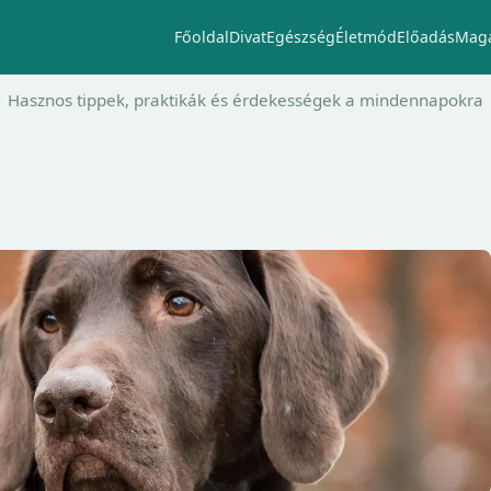
Főoldal
Divat
Egészség
Életmód
Előadás
Maga
Hasznos tippek, praktikák és érdekességek a mindennapokra