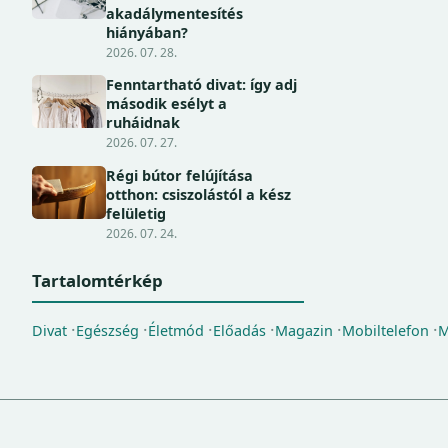
akadálymentesítés
hiányában?
2026. 07. 28.
Fenntartható divat: így adj
második esélyt a
ruháidnak
2026. 07. 27.
Régi bútor felújítása
otthon: csiszolástól a kész
felületig
2026. 07. 24.
Tartalomtérkép
Divat
Egészség
Életmód
Előadás
Magazin
Mobiltelefon
M