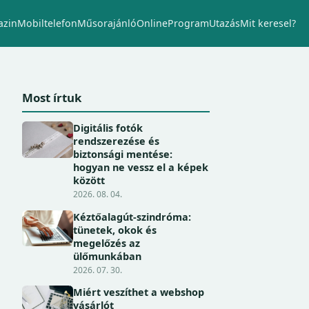
zin
Mobiltelefon
Műsorajánló
Online
Program
Utazás
Mit keresel?
Most írtuk
Digitális fotók
rendszerezése és
biztonsági mentése:
hogyan ne vessz el a képek
között
2026. 08. 04.
Kéztőalagút-szindróma:
tünetek, okok és
megelőzés az
ülőmunkában
2026. 07. 30.
Miért veszíthet a webshop
vásárlót