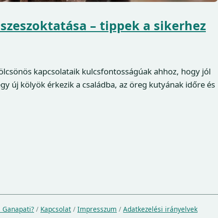
szeszoktatása – tippek a sikerhez
kölcsönös kapcsolataik kulcsfontosságúak ahhoz, hogy jól
y új kölyök érkezik a családba, az öreg kutyának időre és
a Ganapati?
/
Kapcsolat
/
Impresszum
/
Adatkezelési irányelvek