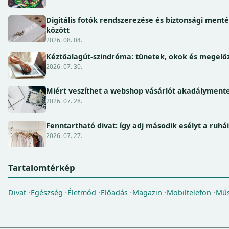
Digitális fotók rendszerezése és biztonsági ment
között
2026. 08. 04.
Kéztőalagút-szindróma: tünetek, okok és megel
2026. 07. 30.
Miért veszíthet a webshop vásárlót akadálymente
2026. 07. 28.
Fenntartható divat: így adj második esélyt a ruhá
2026. 07. 27.
Tartalomtérkép
Divat
Egészség
Életmód
Előadás
Magazin
Mobiltelefon
Műs