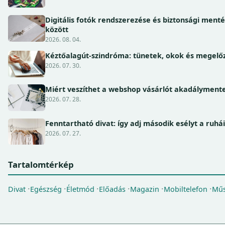
Digitális fotók rendszerezése és biztonsági ment
között
2026. 08. 04.
Kéztőalagút-szindróma: tünetek, okok és megel
2026. 07. 30.
Miért veszíthet a webshop vásárlót akadálymente
2026. 07. 28.
Fenntartható divat: így adj második esélyt a ruhá
2026. 07. 27.
Tartalomtérkép
Divat
Egészség
Életmód
Előadás
Magazin
Mobiltelefon
Műs