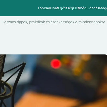
Főoldal
Divat
Egészség
Életmód
Előadás
Maga
Hasznos tippek, praktikák és érdekességek a mindennapokra