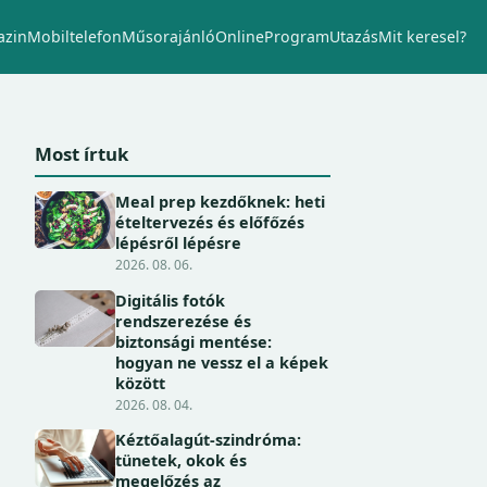
zin
Mobiltelefon
Műsorajánló
Online
Program
Utazás
Mit keresel?
Most írtuk
Meal prep kezdőknek: heti
ételtervezés és előfőzés
lépésről lépésre
2026. 08. 06.
Digitális fotók
rendszerezése és
biztonsági mentése:
hogyan ne vessz el a képek
között
2026. 08. 04.
Kéztőalagút-szindróma:
tünetek, okok és
megelőzés az