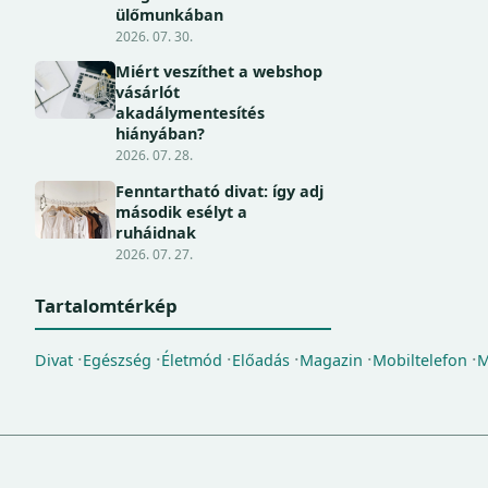
ülőmunkában
2026. 07. 30.
Miért veszíthet a webshop
vásárlót
akadálymentesítés
hiányában?
2026. 07. 28.
Fenntartható divat: így adj
második esélyt a
ruháidnak
2026. 07. 27.
Tartalomtérkép
Divat
Egészség
Életmód
Előadás
Magazin
Mobiltelefon
M