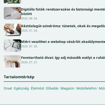
Digitális fotók rendszerezése és biztonsági ment
között
2026. 08. 04.
Kéztőalagút-szindróma: tünetek, okok és megel
2026. 07. 30.
Miért veszíthet a webshop vásárlót akadálymente
2026. 07. 28.
Fenntartható divat: így adj második esélyt a ruhá
2026. 07. 27.
Tartalomtérkép
Divat
Egészség
Életmód
Előadás
Magazin
Mobiltelefon
Műs