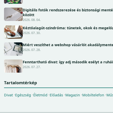
Digitális fotók rendszerezése és biztonsági ment
között
2026. 08. 04.
Kéztőalagút-szindróma: tünetek, okok és megel
2026. 07. 30.
Miért veszíthet a webshop vásárlót akadálymente
2026. 07. 28.
Fenntartható divat: így adj második esélyt a ruhá
2026. 07. 27.
Tartalomtérkép
Divat
Egészség
Életmód
Előadás
Magazin
Mobiltelefon
Műs