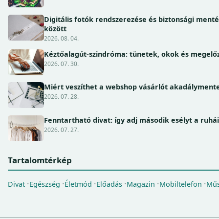
Digitális fotók rendszerezése és biztonsági ment
között
2026. 08. 04.
Kéztőalagút-szindróma: tünetek, okok és megel
2026. 07. 30.
Miért veszíthet a webshop vásárlót akadálymente
2026. 07. 28.
Fenntartható divat: így adj második esélyt a ruhá
2026. 07. 27.
Tartalomtérkép
Divat
Egészség
Életmód
Előadás
Magazin
Mobiltelefon
Műs