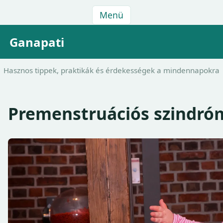
Menü
Ganapati
Hasznos tippek, praktikák és érdekességek a mindennapokra
Premenstruációs szindró