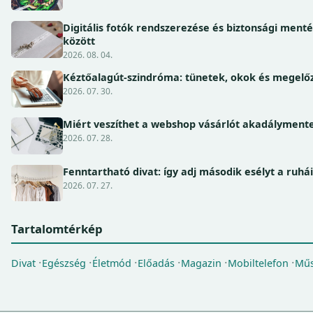
Digitális fotók rendszerezése és biztonsági ment
között
2026. 08. 04.
Kéztőalagút-szindróma: tünetek, okok és megel
2026. 07. 30.
Miért veszíthet a webshop vásárlót akadálymente
2026. 07. 28.
Fenntartható divat: így adj második esélyt a ruhá
2026. 07. 27.
Tartalomtérkép
Divat
Egészség
Életmód
Előadás
Magazin
Mobiltelefon
Műs