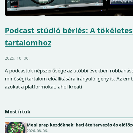
Podcast stúdió bérlés: A tökéletes
tartalomhoz
2025. 10. 06.
A podcastok népszerűsége az utóbbi években robbanássz
minőségi tartalom előállítására irányuló igény is. Az em
azokat a platformokat, ahol kreatí
Most írtuk
Meal prep kezdőknek: heti ételtervezés és előfőz
2026. 08. 06.