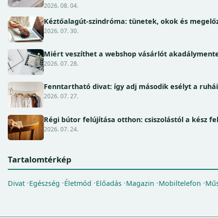
2026. 08. 04.
Kéztőalagút-szindróma: tünetek, okok és megel
2026. 07. 30.
Miért veszíthet a webshop vásárlót akadálymente
2026. 07. 28.
Fenntartható divat: így adj második esélyt a ruhá
2026. 07. 27.
Régi bútor felújítása otthon: csiszolástól a kész fe
2026. 07. 24.
Tartalomtérkép
Divat
Egészség
Életmód
Előadás
Magazin
Mobiltelefon
Műs