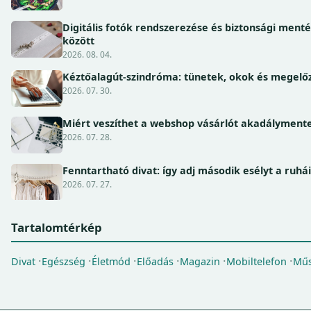
Digitális fotók rendszerezése és biztonsági ment
között
2026. 08. 04.
Kéztőalagút-szindróma: tünetek, okok és megel
2026. 07. 30.
Miért veszíthet a webshop vásárlót akadálymente
2026. 07. 28.
Fenntartható divat: így adj második esélyt a ruhá
2026. 07. 27.
Tartalomtérkép
Divat
Egészség
Életmód
Előadás
Magazin
Mobiltelefon
Műs