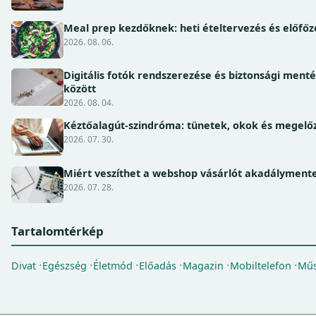
Meal prep kezdőknek: heti ételtervezés és előfőz
2026. 08. 06.
Digitális fotók rendszerezése és biztonsági ment
között
2026. 08. 04.
Kéztőalagút-szindróma: tünetek, okok és megel
2026. 07. 30.
Miért veszíthet a webshop vásárlót akadálymente
2026. 07. 28.
Tartalomtérkép
Divat
Egészség
Életmód
Előadás
Magazin
Mobiltelefon
Műs