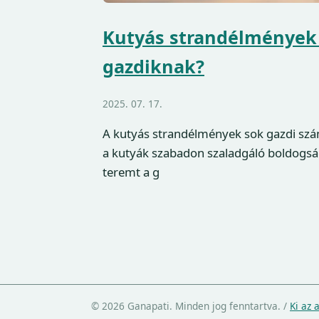
Kutyás strandélmények
gazdiknak?
2025. 07. 17.
A kutyás strandélmények sok gazdi számá
a kutyák szabadon szaladgáló boldogsá
teremt a g
© 2026 Ganapati. Minden jog fenntartva.
/
Ki az 