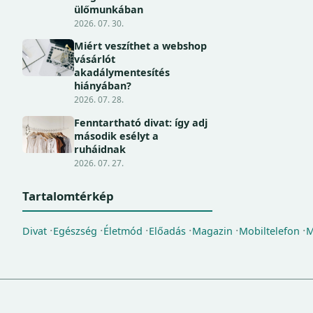
ülőmunkában
2026. 07. 30.
Miért veszíthet a webshop
vásárlót
akadálymentesítés
hiányában?
2026. 07. 28.
Fenntartható divat: így adj
második esélyt a
ruháidnak
2026. 07. 27.
Tartalomtérkép
Divat
Egészség
Életmód
Előadás
Magazin
Mobiltelefon
M