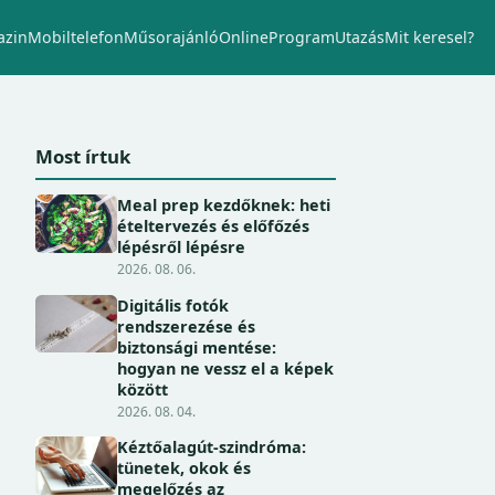
zin
Mobiltelefon
Műsorajánló
Online
Program
Utazás
Mit keresel?
Most írtuk
Meal prep kezdőknek: heti
ételtervezés és előfőzés
lépésről lépésre
2026. 08. 06.
Digitális fotók
rendszerezése és
biztonsági mentése:
hogyan ne vessz el a képek
között
2026. 08. 04.
Kéztőalagút-szindróma:
tünetek, okok és
megelőzés az