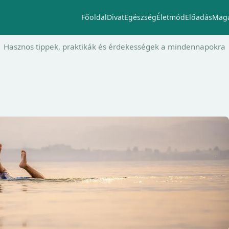
Főoldal
Divat
Egészség
Életmód
Előadás
Maga
Hasznos tippek, praktikák és érdekességek a mindennapokra