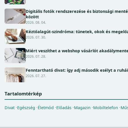
Digitális fotók rendszerezése és biztonsági ment
között
2026. 08. 04.
Kéztőalagút-szindróma: tünetek, okok és megel
2026. 07. 30.
Miért veszíthet a webshop vásárlót akadálymente
2026. 07. 28.
Fenntartható divat: így adj második esélyt a ruhá
2026. 07. 27.
Tartalomtérkép
Divat
Egészség
Életmód
Előadás
Magazin
Mobiltelefon
Műs