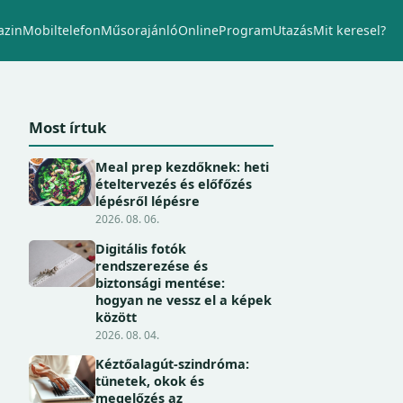
zin
Mobiltelefon
Műsorajánló
Online
Program
Utazás
Mit keresel?
Most írtuk
Meal prep kezdőknek: heti
ételtervezés és előfőzés
lépésről lépésre
2026. 08. 06.
Digitális fotók
rendszerezése és
biztonsági mentése:
hogyan ne vessz el a képek
között
2026. 08. 04.
Kéztőalagút-szindróma:
tünetek, okok és
megelőzés az