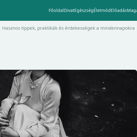
Főoldal
Divat
Egészség
Életmód
Előadás
Maga
Hasznos tippek, praktikák és érdekességek a mindennapokra