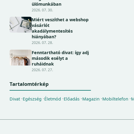
ülőmunkában
2026. 07. 30.
Miért veszíthet a webshop
vásárlót
akadálymentesítés
hiányában?
2026. 07. 28.
Fenntartható divat: így adj
második esélyt a
ruháidnak
2026. 07. 27.
Tartalomtérkép
Divat
Egészség
Életmód
Előadás
Magazin
Mobiltelefon
M