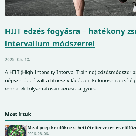
HIIT edzés fogyásra – hatékony zs
intervallum módszerrel
2025. 05. 10.
A HIIT (High-Intensity Interval Training) edzésmódszer 
népszerűbbé vált a fitnesz világában, különösen a zsíré
emberek folyamatosan keresik a gyors
Most írtuk
Meal prep kezdőknek: heti ételtervezés és előfőz
2026. 08. 06.