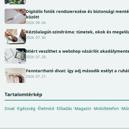
Digitális fotók rendszerezése és biztonsági ment
között
2026. 08. 04.
Kéztőalagút-szindróma: tünetek, okok és megel
2026. 07. 30.
Miért veszíthet a webshop vásárlót akadálymente
2026. 07. 28.
Fenntartható divat: így adj második esélyt a ruhá
2026. 07. 27.
Tartalomtérkép
Divat
Egészség
Életmód
Előadás
Magazin
Mobiltelefon
Műs