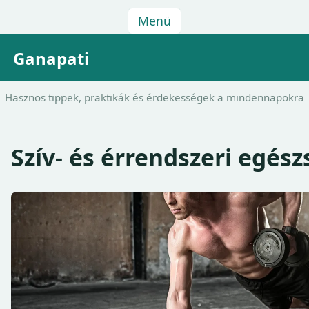
Menü
Ganapati
Hasznos tippek, praktikák és érdekességek a mindennapokra
Szív- és érrendszeri egész