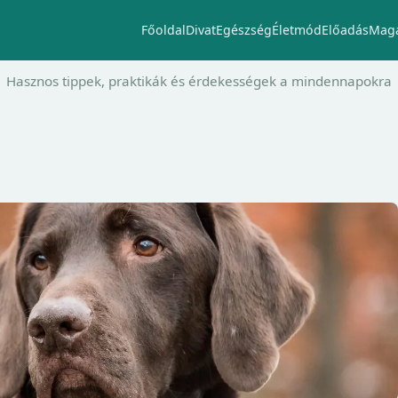
Főoldal
Divat
Egészség
Életmód
Előadás
Maga
Hasznos tippek, praktikák és érdekességek a mindennapokra