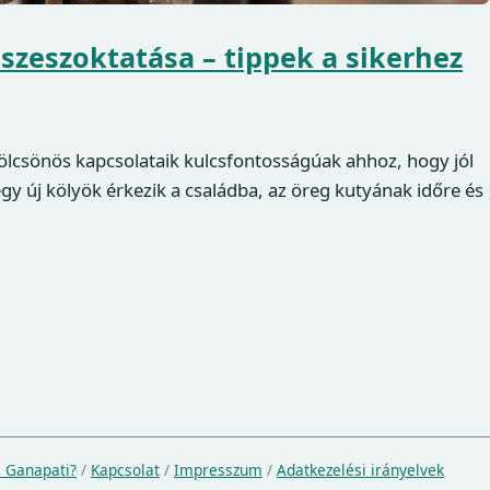
szeszoktatása – tippek a sikerhez
kölcsönös kapcsolataik kulcsfontosságúak ahhoz, hogy jól
y új kölyök érkezik a családba, az öreg kutyának időre és
a Ganapati?
/
Kapcsolat
/
Impresszum
/
Adatkezelési irányelvek