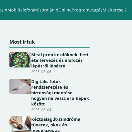
zin
Mobiltelefon
Műsorajánló
Online
Program
Utazás
Mit keresel?
Most írtuk
Meal prep kezdőknek: heti
ételtervezés és előfőzés
lépésről lépésre
2026. 08. 06.
Digitális fotók
rendszerezése és
biztonsági mentése:
hogyan ne vessz el a képek
között
2026. 08. 04.
Kéztőalagút-szindróma:
tünetek, okok és
megelőzés az