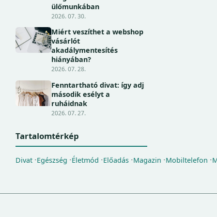
ülőmunkában
2026. 07. 30.
Miért veszíthet a webshop
vásárlót
akadálymentesítés
hiányában?
2026. 07. 28.
Fenntartható divat: így adj
második esélyt a
ruháidnak
2026. 07. 27.
Tartalomtérkép
Divat
Egészség
Életmód
Előadás
Magazin
Mobiltelefon
M