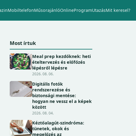
zin
Mobiltelefon
Műsorajánló
Online
Program
Utazás
Mit keresel?
Most írtuk
Meal prep kezdőknek: heti
ételtervezés és előfőzés
lépésről lépésre
2026. 08. 06.
Digitális fotók
rendszerezése és
biztonsági mentése:
hogyan ne vessz el a képek
között
2026. 08. 04.
Kéztőalagút-szindróma:
tünetek, okok és
megelőzés az