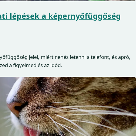
lati lépések a képernyőfüggőség
yőfüggőség jelei, miért nehéz letenni a telefont, és apró,
zed a figyelmed és az időd.