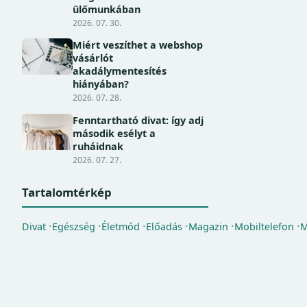
ülőmunkában
2026. 07. 30.
Miért veszíthet a webshop
vásárlót
akadálymentesítés
hiányában?
2026. 07. 28.
Fenntartható divat: így adj
második esélyt a
ruháidnak
2026. 07. 27.
Tartalomtérkép
Divat
Egészség
Életmód
Előadás
Magazin
Mobiltelefon
M