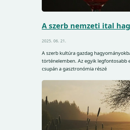
A szerb nemzeti ital ha
2025. 06. 21.
A szerb kultúra gazdag hagyományokb
történelemben. Az egyik legfontosabb e
csupán a gasztronómia részé