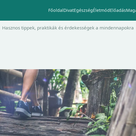
Főoldal
Divat
Egészség
Életmód
Előadás
Maga
Hasznos tippek, praktikák és érdekességek a mindennapokra