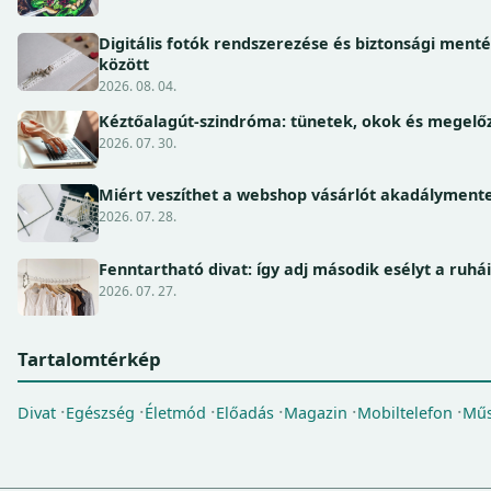
Digitális fotók rendszerezése és biztonsági ment
között
2026. 08. 04.
Kéztőalagút-szindróma: tünetek, okok és megel
2026. 07. 30.
Miért veszíthet a webshop vásárlót akadálymente
2026. 07. 28.
Fenntartható divat: így adj második esélyt a ruhá
2026. 07. 27.
Tartalomtérkép
Divat
Egészség
Életmód
Előadás
Magazin
Mobiltelefon
Műs