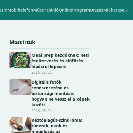
zin
Mobiltelefon
Műsorajánló
Online
Program
Utazás
Mit keresel?
Most írtuk
Meal prep kezdőknek: heti
ételtervezés és előfőzés
lépésről lépésre
2026. 08. 06.
Digitális fotók
rendszerezése és
biztonsági mentése:
hogyan ne vessz el a képek
között
2026. 08. 04.
Kéztőalagút-szindróma:
tünetek, okok és
megelőzés az