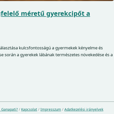
elelő méretű gyerekcipőt a
választása kulcsfontosságú a gyermekek kényelme és
ése során a gyerekek lábának természetes növekedése és a
a Ganapati?
/
Kapcsolat
/
Impresszum
/
Adatkezelési irányelvek