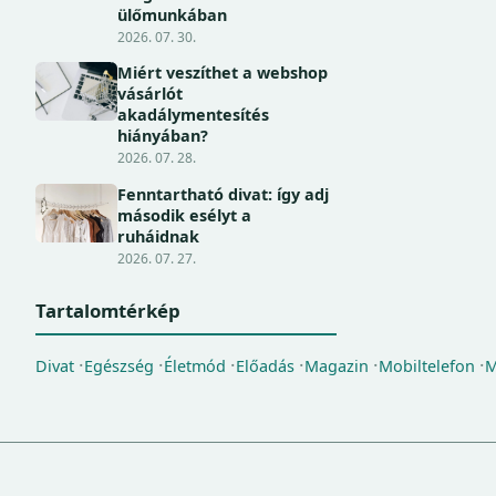
ülőmunkában
2026. 07. 30.
Miért veszíthet a webshop
vásárlót
akadálymentesítés
hiányában?
2026. 07. 28.
Fenntartható divat: így adj
második esélyt a
ruháidnak
2026. 07. 27.
Tartalomtérkép
Divat
Egészség
Életmód
Előadás
Magazin
Mobiltelefon
M