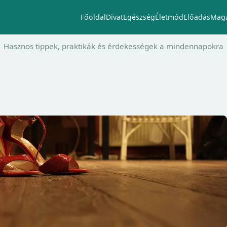
Főoldal
Divat
Egészség
Életmód
Előadás
Maga
Hasznos tippek, praktikák és érdekességek a mindennapokra