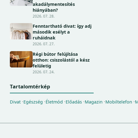
akadálymentesítés
hiányában?
2026. 07. 28.
Fenntartható divat: így adj
második esélyt a
ruháidnak
2026. 07. 27.
Régi bútor felújítása
otthon: csiszolástól a kész
felületig
2026. 07. 24.
Tartalomtérkép
Divat
Egészség
Életmód
Előadás
Magazin
Mobiltelefon
M