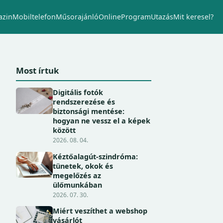
zin
Mobiltelefon
Műsorajánló
Online
Program
Utazás
Mit keresel?
Most írtuk
Digitális fotók
rendszerezése és
biztonsági mentése:
hogyan ne vessz el a képek
között
2026. 08. 04.
Kéztőalagút-szindróma:
tünetek, okok és
megelőzés az
ülőmunkában
2026. 07. 30.
Miért veszíthet a webshop
vásárlót