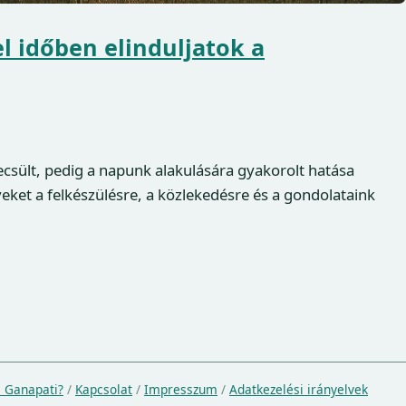
el időben elinduljatok a
ecsült, pedig a napunk alakulására gyakorolt hatása
yeket a felkészülésre, a közlekedésre és a gondolataink
a Ganapati?
/
Kapcsolat
/
Impresszum
/
Adatkezelési irányelvek