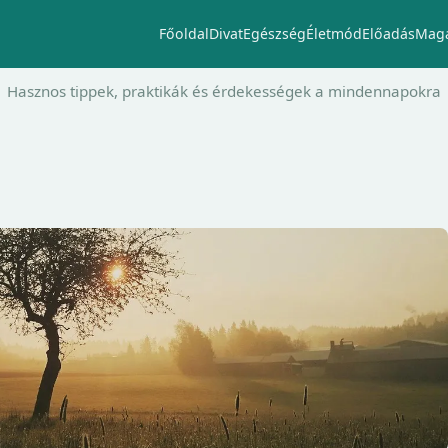
Főoldal
Divat
Egészség
Életmód
Előadás
Maga
Hasznos tippek, praktikák és érdekességek a mindennapokra