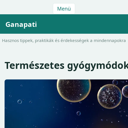
Menü
Ganapati
Hasznos tippek, praktikák és érdekességek a mindennapokra
Természetes gyógymódo