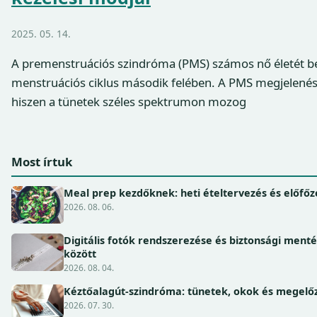
2025. 05. 14.
A premenstruációs szindróma (PMS) számos nő életét be
menstruációs ciklus második felében. A PMS megjelenése
hiszen a tünetek széles spektrumon mozog
Most írtuk
Meal prep kezdőknek: heti ételtervezés és előfőz
2026. 08. 06.
Digitális fotók rendszerezése és biztonsági ment
között
2026. 08. 04.
Kéztőalagút-szindróma: tünetek, okok és megel
2026. 07. 30.