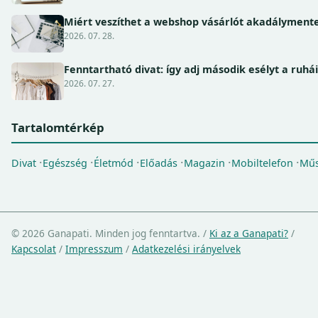
Miért veszíthet a webshop vásárlót akadálymente
2026. 07. 28.
Fenntartható divat: így adj második esélyt a ruhá
2026. 07. 27.
Tartalomtérkép
Divat
Egészség
Életmód
Előadás
Magazin
Mobiltelefon
Műs
© 2026 Ganapati. Minden jog fenntartva.
/
Ki az a Ganapati?
/
Kapcsolat
/
Impresszum
/
Adatkezelési irányelvek