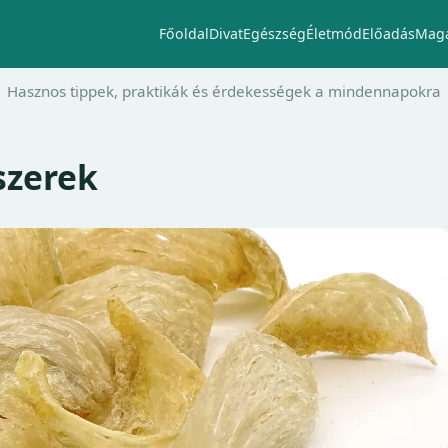
Főoldal
Divat
Egészség
Életmód
Előadás
Maga
Hasznos tippek, praktikák és érdekességek a mindennapokra
szerek