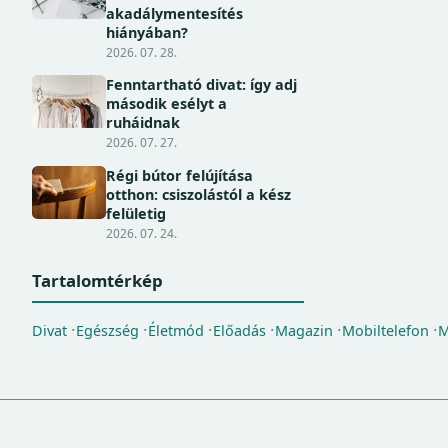
akadálymentesítés
hiányában?
2026. 07. 28.
Fenntartható divat: így adj
második esélyt a
ruháidnak
2026. 07. 27.
Régi bútor felújítása
otthon: csiszolástól a kész
felületig
2026. 07. 24.
Tartalomtérkép
Divat
Egészség
Életmód
Előadás
Magazin
Mobiltelefon
M