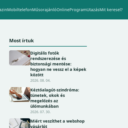
zin
Mobiltelefon
Műsorajánló
Online
Program
Utazás
Mit keresel?
Most írtuk
Digitális fotók
rendszerezése és
biztonsági mentése:
hogyan ne vessz el a képek
között
2026. 08. 04.
Kéztőalagút-szindróma:
tünetek, okok és
megelőzés az
ülőmunkában
2026. 07. 30.
Miért veszíthet a webshop
vásárlót