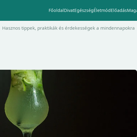
Főoldal
Divat
Egészség
Életmód
Előadás
Maga
Hasznos tippek, praktikák és érdekességek a mindennapokra