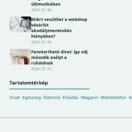
ülőmunkában
2026. 07. 30.
Miért veszíthet a webshop
vásárlót
akadálymentesítés
hiányában?
2026. 07. 28.
Fenntartható divat: így adj
második esélyt a
ruháidnak
2026. 07. 27.
Tartalomtérkép
Divat
Egészség
Életmód
Előadás
Magazin
Mobiltelefon
M