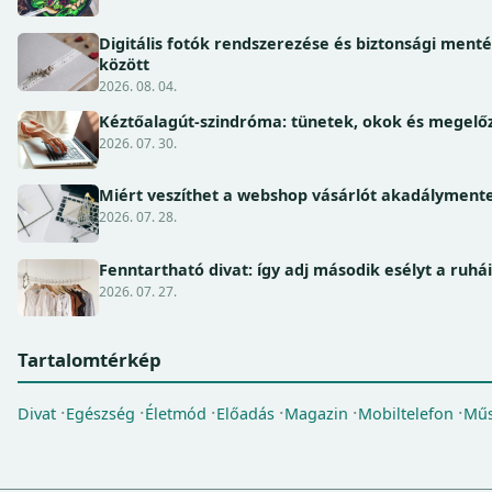
Digitális fotók rendszerezése és biztonsági ment
között
2026. 08. 04.
Kéztőalagút-szindróma: tünetek, okok és megel
2026. 07. 30.
Miért veszíthet a webshop vásárlót akadálymente
2026. 07. 28.
Fenntartható divat: így adj második esélyt a ruhá
2026. 07. 27.
Tartalomtérkép
Divat
Egészség
Életmód
Előadás
Magazin
Mobiltelefon
Műs