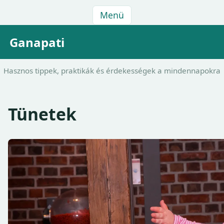
Menü
Ganapati
Hasznos tippek, praktikák és érdekességek a mindennapokra
Tünetek