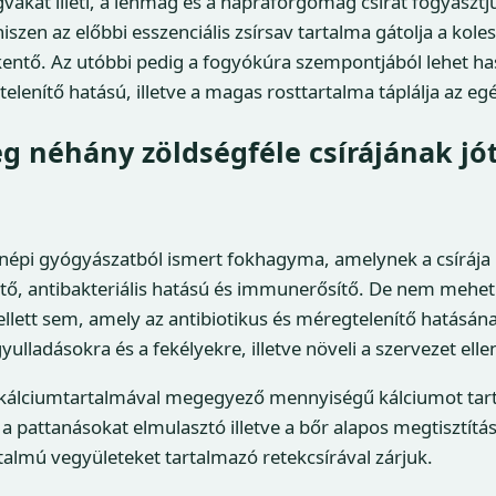
vakat illeti, a lenmag és a napraforgómag csírát fogyasztju
iszen az előbbi esszenciális zsírsav tartalma gátolja a kole
entő. Az utóbbi pedig a fogyókúra szempontjából lehet ha
elenítő hatású, illetve a magas rosttartalma táplálja az eg
 néhány zöldségféle csírájának jó
 népi gyógyászatból ismert fokhagyma, amelynek a csírája
ő, antibakteriális hatású és immunerősítő. De nem mehetü
llett sem, amely az antibiotikus és méregtelenítő hatásá
gyulladásokra és a fekélyekre, illetve növeli a szervezet ell
ej kálciumtartalmával megegyező mennyiségű kálciumot ta
a pattanásokat elmulasztó illetve a bőr alapos megtisztít
almú vegyületeket tartalmazó retekcsírával zárjuk.