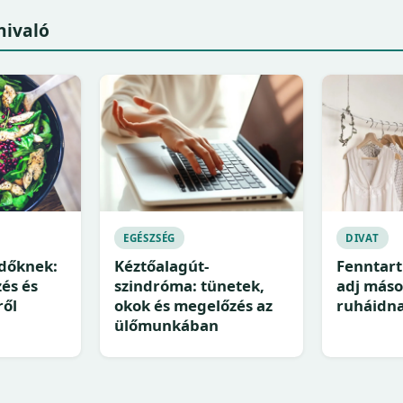
nivaló
EGÉSZSÉG
DIVAT
dőknek:
Kéztőalagút-
Fenntart
zés és
szindróma: tünetek,
adj máso
ről
okok és megelőzés az
ruháidn
ülőmunkában