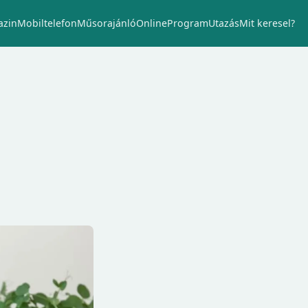
zin
Mobiltelefon
Műsorajánló
Online
Program
Utazás
Mit keresel?