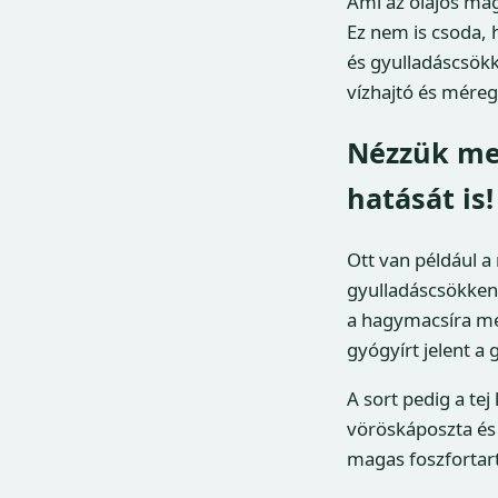
Ami az olajos mag
Ez nem is csoda, h
és gyulladáscsökk
vízhajtó és méregt
Nézzük meg
hatását is!
Ott van például a
gyulladáscsökkent
a hagymacsíra me
gyógyírt jelent a 
A sort pedig a t
vöröskáposzta és 
magas foszfortart