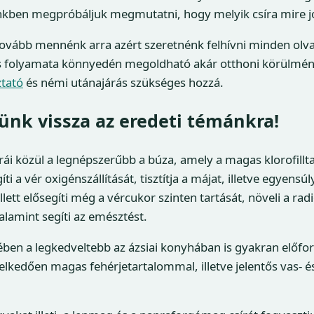
nkben megpróbáljuk megmutatni, hogy melyik csíra mire j
tovább mennénk arra azért szeretnénk felhívni minden olv
ás folyamata könnyedén megoldható akár otthoni körülmény
ztató
és némi utánajárás szükséges hozzá.
jünk vissza az eredeti témánkra!
rái közül a legnépszerűbb a búza, amely a magas klorofill
i a vér oxigénszállítását, tisztítja a májat, illetve egyensúl
ett elősegíti még a vércukor szinten tartását, növeli a rad
valamint segíti az emésztést.
ében a legkedveltebb az ázsiai konyhában is gyakran elő
elkedően magas fehérjetartalommal, illetve jelentős vas- é