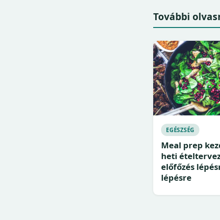
További olvas
EGÉSZSÉG
Meal prep kez
heti ételterve
előfőzés lépés
lépésre