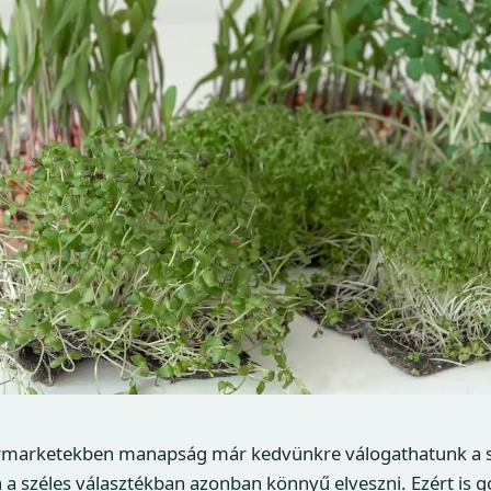
ermarketekben manapság már kedvünkre válogathatunk a s
n a széles választékban azonban könnyű elveszni. Ezért is 