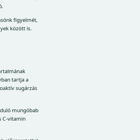
ó.
asónk figyelmét,
ek között is.
tartalmának
yban tartja a
ioaktív sugárzás
forduló mungóbab
s C-vitamin