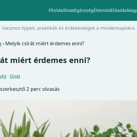
Főoldal
Divat
Egészség
Életmód
Előadás
Maga
Hasznos tippek, praktikák és érdekességek a mindennapokra
g
›
Melyik csírát miért érdemes enni?
rát miért érdemes enni?
ség
·
Divat
 szerkesztő
2 perc olvasás