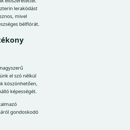
k előszeretettel.
szterin lerakódást
sznos, mivel
észséges bélflórát.
tékony
 nagyszerű
nk el szó nélkül
nak köszönhetően,
enálló képességét.
rtalmazó
ásáról gondoskodó