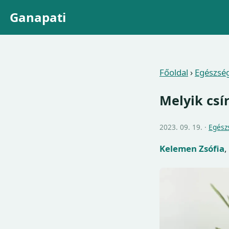
Ganapati
Főoldal
›
Egészsé
Melyik csí
2023. 09. 19. ·
Egész
Kelemen Zsófia
,