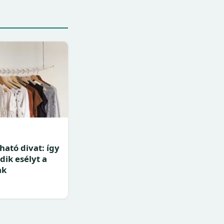
ható divat: így
dik esélyt a
ak