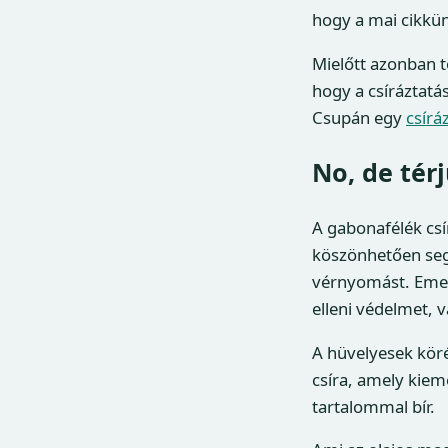
hogy a mai cikkü
Mielőtt azonban 
hogy a csíráztat
Csupán egy
csírá
No, de tér
A gabonafélék csí
köszönhetően segít
vérnyomást. Emell
elleni védelmet, 
A hüvelyesek kör
csíra, amely kiem
tartalommal bír.