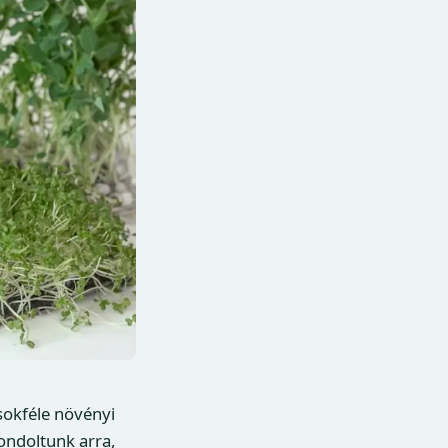
okféle növényi
gondoltunk arra,