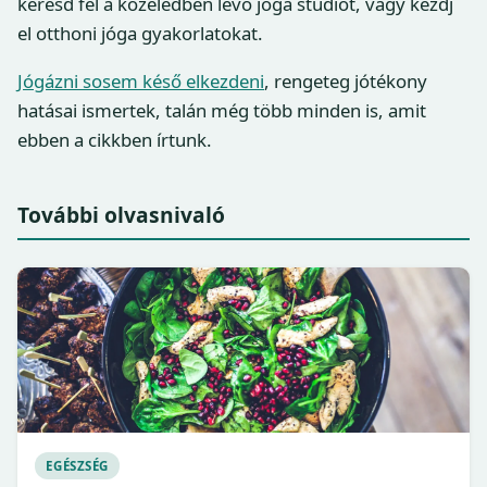
keresd fel a közeledben lévő jóga stúdiót, vagy kezdj
el otthoni jóga gyakorlatokat.
Jógázni sosem késő elkezdeni
, rengeteg jótékony
hatásai ismertek, talán még több minden is, amit
ebben a cikkben írtunk.
További olvasnivaló
EGÉSZSÉG