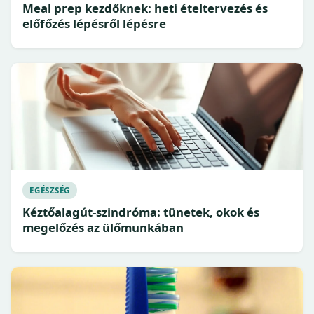
Meal prep kezdőknek: heti ételtervezés és
előfőzés lépésről lépésre
EGÉSZSÉG
Kéztőalagút-szindróma: tünetek, okok és
megelőzés az ülőmunkában